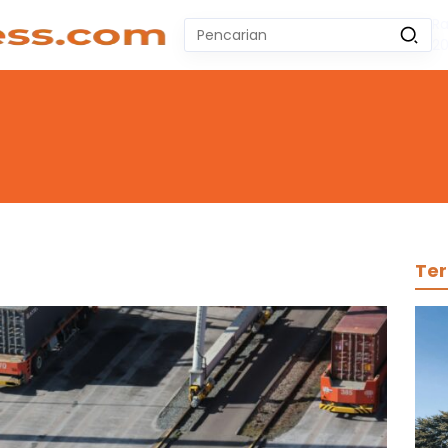
Ra
Pencarian
2
untuk:
#
Zeekr 009
#
Yoshihiro Togashi
#
Yordania
#
Yogyakarta
#
Wuling Air Ev Bekas
No Recent Searches Yet.
Ter