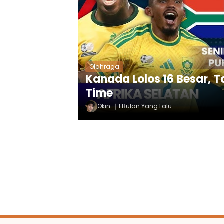
Olahraga
Kanada Lolos 16 Besar, Ta
Time
Okin
1 Bulan Yang Lalu