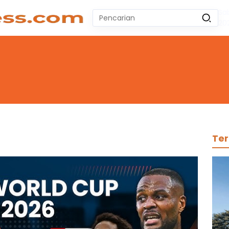
Sa
Pencarian
20
untuk:
#
Zeekr 009
#
Yoshihiro Togashi
#
Yordania
#
Yogyakarta
#
Wuling Air Ev Bekas
No Recent Searches Yet.
Ter