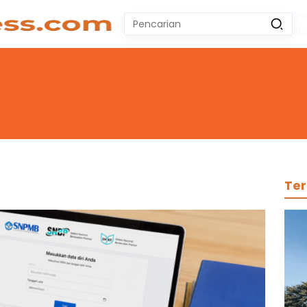
Sa
Pencarian
20
untuk:
#
Zeekr 009
#
Yoshihiro Togashi
#
Yordania
#
Yogyakarta
#
Wuling Air Ev Bekas
No Recent Searches Yet.
Ter