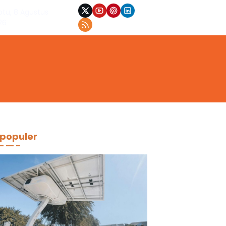
btu, 8 Agustus
26
populer