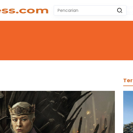
Ka
Pencarian
20
untuk:
#
Zeekr 009
#
Yoshihiro Togashi
#
Yordania
#
Yogyakarta
#
Wuling Air Ev Bekas
No Recent Searches Yet.
Ter