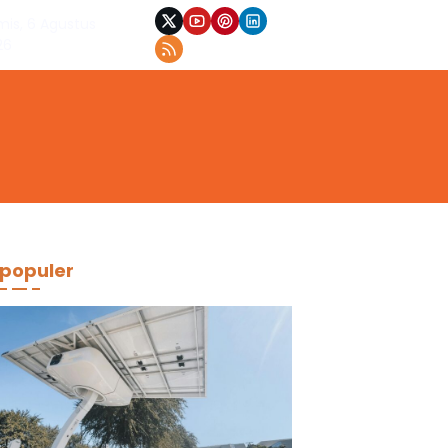
mis, 6 Agustus
26
populer