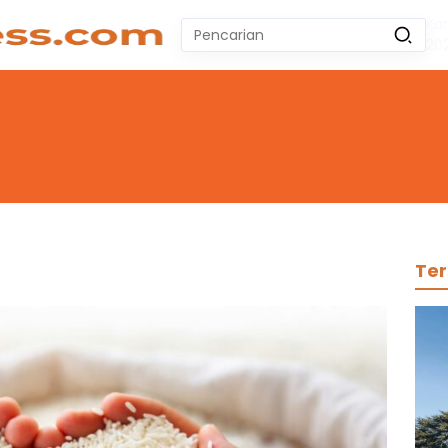
Ka
Pencarian
20
untuk:
#
Zeekr 009
#
Yoshihiro Togashi
#
Yordania
#
Yogyakarta
#
Wuling Air Ev Bekas
No Recent Searches Yet.
Ter