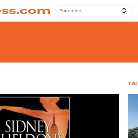
Ka
Pencarian
20
untuk:
#
Zeekr 009
#
Yoshihiro Togashi
#
Yordania
#
Yogyakarta
#
Wuling Air Ev Bekas
No Recent Searches Yet.
Ter