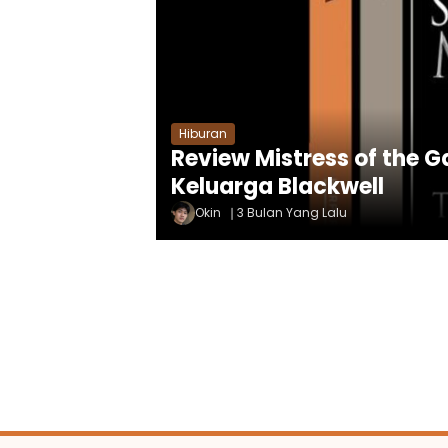
Hiburan
Review Mistress of the 
Keluarga Blackwell
Okin
3 Bulan Yang Lalu