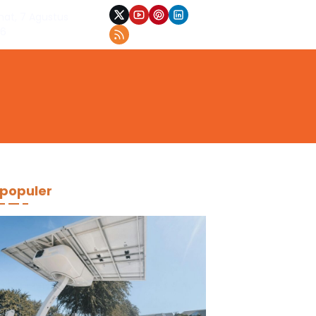
at, 7 Agustus
26
populer