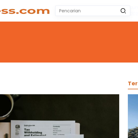
Jum
Pencarian
20
untuk:
#
Zeekr 009
#
Yoshihiro Togashi
#
Yordania
#
Yogyakarta
#
Wuling Air Ev Bekas
No Recent Searches Yet.
Ter