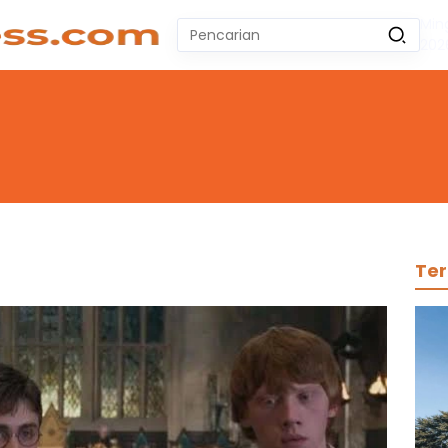
Min
Pencarian
202
untuk:
#
Zeekr 009
#
Yoshihiro Togashi
#
Yordania
#
Yogyakarta
#
Wuling Air Ev Bekas
No Recent Searches Yet.
Ter