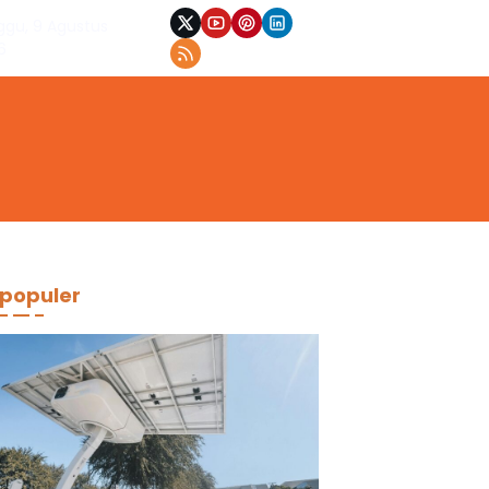
ggu, 9 Agustus
6
populer