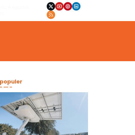
btu, 8 Agustus
26
populer