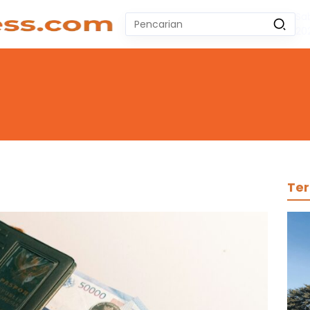
Sa
Pencarian
20
untuk:
#
Zeekr 009
#
Yoshihiro Togashi
#
Yordania
#
Yogyakarta
#
Wuling Air Ev Bekas
No Recent Searches Yet.
Ter